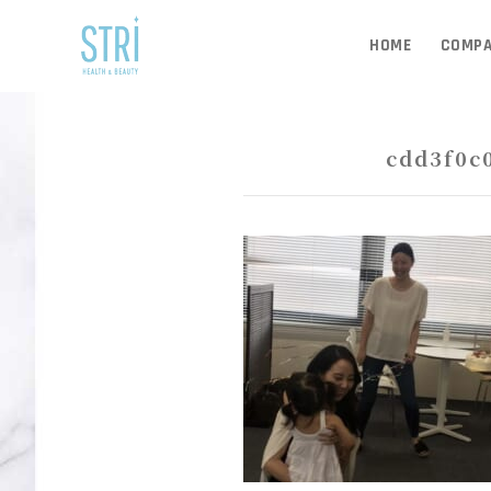
HOME
COMP
AUG 25, 2021
cdd3f0c