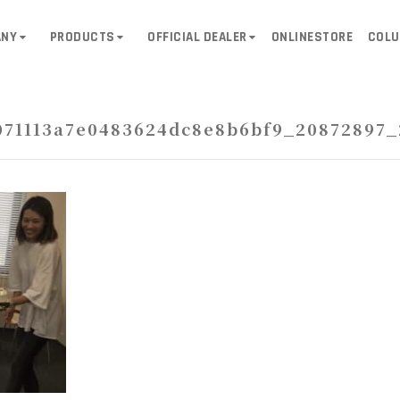
ANY
PRODUCTS
OFFICIAL DEALER
ONLINESTORE
COL
071113a7e0483624dc8e8b6bf9_20872897_