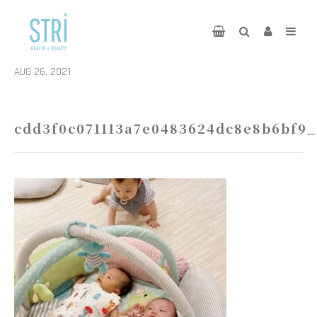
AUG 26, 2021
cdd3f0c071113a7e0483624dc8e8b6bf9_