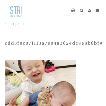
AUG 26, 2021
cdd3f0c071113a7e0483624dc8e8b6bf9_