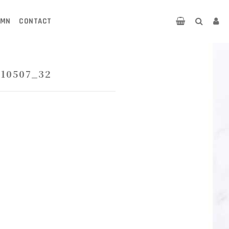
UMN
CONTACT
210507_32