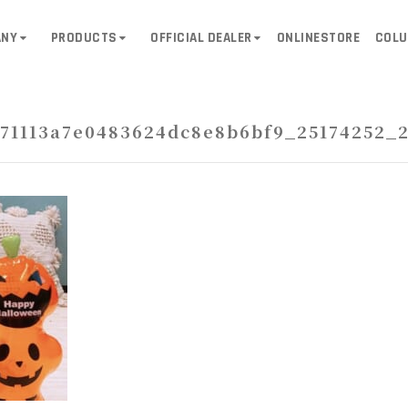
ANY
PRODUCTS
OFFICIAL DEALER
ONLINESTORE
COL
71113a7e0483624dc8e8b6bf9_25174252_