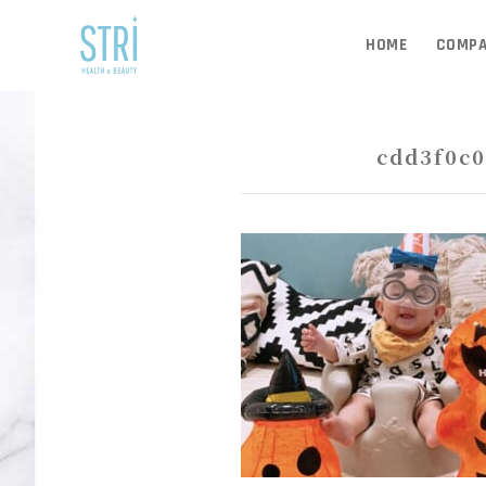
HOME
COMP
AUG 26, 2021
cdd3f0c0