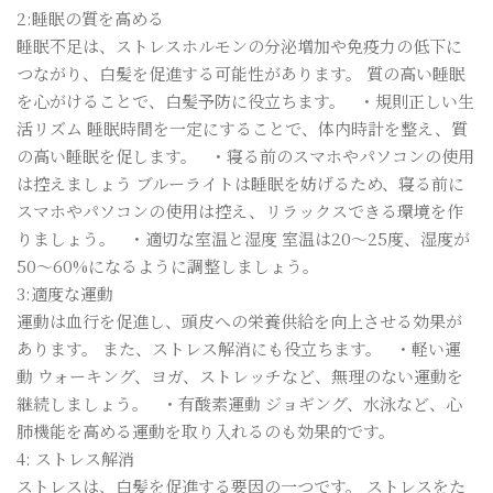
2:睡眠の質を高める
睡眠不足は、ストレスホルモンの分泌増加や免疫力の低下に
つながり、白髪を促進する可能性があります。 質の高い睡眠
を心がけることで、白髪予防に役立ちます。 ・規則正しい生
活リズム 睡眠時間を一定にすることで、体内時計を整え、質
の高い睡眠を促します。 ・寝る前のスマホやパソコンの使用
は控えましょう ブルーライトは睡眠を妨げるため、寝る前に
スマホやパソコンの使用は控え、リラックスできる環境を作
りましょう。 ・適切な室温と湿度 室温は20〜25度、湿度が
50〜60%になるように調整しましょう。
3:適度な運動
運動は血行を促進し、頭皮への栄養供給を向上させる効果が
あります。 また、ストレス解消にも役立ちます。 ・軽い運
動 ウォーキング、ヨガ、ストレッチなど、無理のない運動を
継続しましょう。 ・有酸素運動 ジョギング、水泳など、心
肺機能を高める運動を取り入れるのも効果的です。
4: ストレス解消
ストレスは、白髪を促進する要因の一つです。 ストレスをた