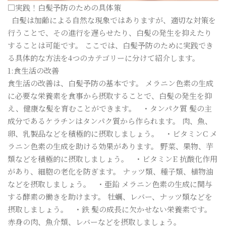
□実践！白髪予防のための具体策
白髪は加齢による自然な現象ではありますが、適切な対策を
行うことで、その進行を遅らせたり、白髪の発生を抑えたり
することは可能です。 ここでは、白髪予防のために実践でき
る具体的な方法を4つのカテゴリーに分けて紹介します。
1:食生活の改善
食生活の改善は、白髪予防の基本です。 メラニン色素の生成
に必要な栄養素を食事から摂取することで、白髪の発生を抑
え、健康な髪を育むことができます。 ・タンパク質 髪の主
成分であるケラチンはタンパク質から作られます。 肉、魚、
卵、乳製品などを積極的に摂取しましょう。 ・ビタミンC メ
ラニン色素の生成を助ける効果があります。 野菜、果物、芋
類などを積極的に摂取しましょう。 ・ビタミンE 抗酸化作用
があり、細胞の老化を防ぎます。 ナッツ類、種子類、植物油
などを摂取しましょう。 ・亜鉛 メラニン色素の生成に関与
する酵素の働きを助けます。 牡蠣、レバー、ナッツ類などを
摂取しましょう。 ・鉄 髪の成長に欠かせない栄養素です。
赤身の肉、魚介類、レバーなどを摂取しましょう。