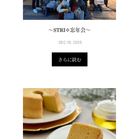
～𝐒𝐓𝐑𝐈✧忘年会～
DEC 19, 2025
さらに読む