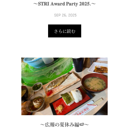
〜𝐒𝐓𝐑𝐈 𝐀𝐰𝐚𝐫𝐝 𝐏𝐚𝐫𝐭𝐲 𝟐𝟎𝟐𝟓.〜
SEP 26, 2025
さらに読む
～広報の夏休み編🍉～