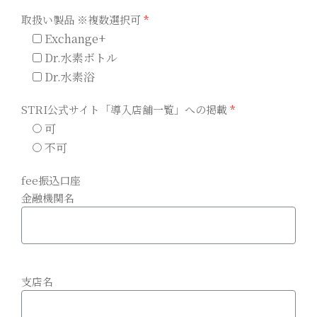
取扱い製品 ※複数選択可
*
Exchange+
Dr.水素ボトル
Dr.水素浴
STRI公式サイト「導入店舗一覧」への掲載
*
可
不可
fee振込口座
金融機関名
支店名