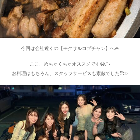
今回は会社近くの【モクサルコプチャン】へ🍚
ここ、めちゃくちゃオススメです🤤₊⁺⋆
お料理はもちろん、スタッフサービスも素敵でした🥰✨