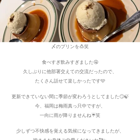
〆のプリンを🍮笑
食べすぎ飲みすぎました🤤
久しぶりに他部署交えての交流だったので、
たくさん話せて楽しかったです🩵
更新できていない間に季節が変わろうとしてました🙄🍃
今、福岡は梅雨真っ只中ですが、
一向に雨が降りませんね☔笑
少しずつ不快感を覚える気候になってきましたが、