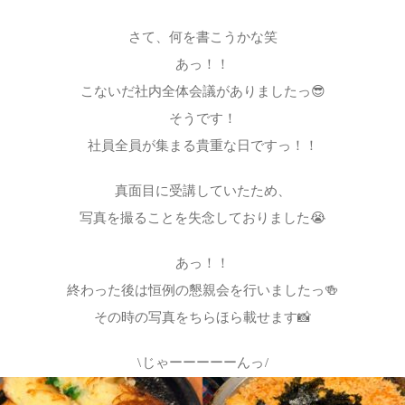
さて、何を書こうかな笑
あっ！！
こないだ社内全体会議がありましたっ😎
そうです！
社員全員が集まる貴重な日ですっ！！
真面目に受講していたため、
写真を撮ることを失念しておりました😭
あっ！！
終わった後は恒例の懇親会を行いましたっ🍻
その時の写真をちらほら載せます📸
\じゃーーーーーんっ/