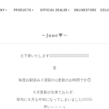
ANY
PRODUCTS
OFFICIAL DEALER
ONLINESTORE
COL
～June☔～
土下座いたします🙇🏼‍♀️🙇🏼‍♀️🙇🏼‍♀️🙇🏼‍♀️🙇🏼‍♀️🙇🏼‍♀️
笑
毎度お馴染みド遅延Blog更新のお時間です⏱
５月更新が出来ておらず、
挙句に６月も中旬になってしまいました🙇🏼‍♀️💦
早い～～～っ