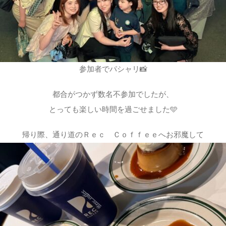
参加者でパシャリ📸
都合がつかず数名不参加でしたが、
とっても楽しい時間を過ごせました🩵
帰り際、通り道のＲｅｃ Ｃｏｆｆｅｅへお邪魔して